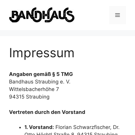
Zum
Inhalt
Menü
springen
Impressum
Angaben gemäß § 5 TMG
Bandhaus Straubing e. V.
Wittelsbacherhöhe 7
94315 Straubing
Vertreten durch den Vorstand
1. Vorstand:
Florian Schwarzfischer, Dr.
Otto Höchtl Straße 8, 94315 Straubing,